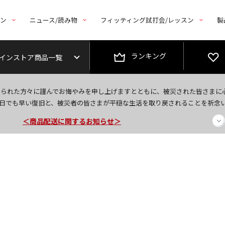
トン
ニュース/読み物
フィッティング試打会/レッスン
製
ランキング
インストア商品一覧
今なら新規会員登録で1,000円OFFクーポンプレゼント！
なられた方々に謹んでお悔やみを申し上げますとともに、被災された皆さまに
＜商品配送に関するお知らせ＞
日でも早い復旧と、被災者の皆さまが平穏な生活を取り戻されることを祈念
＜夏季休暇中のご注文・発送・お問い合わせ＞