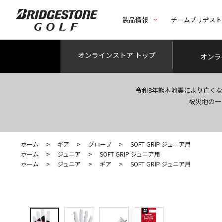
製品情報
チームブリヂス
オンライン
ストア トップ
オンラ
令和8年熊本地震により亡く
被災地の一
ホーム
>
ギア
>
グローブ
>
SOFT GRIP ジュニア用
ホーム
>
ジュニア
>
SOFT GRIP ジュニア用
ホーム
>
ジュニア
>
ギア
>
SOFT GRIP ジュニア用