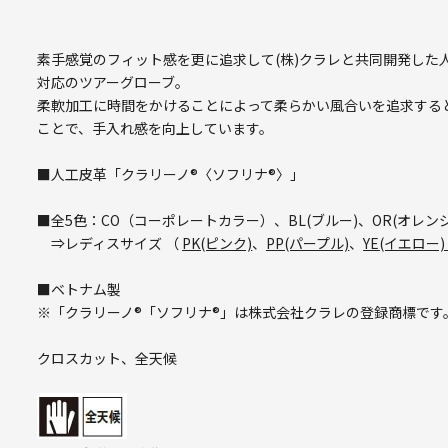
素手感覚のフィット感を更に追求して(株)クラレと共同開発した
対応のツアーグローブ。
柔軟加工に時間をかけることによって柔らかい風合いを追求する
ことで、手入れ感を向上しています。
■人工皮革「クラリーノ®〈ソフリナ®〉」
■全5色：CO（コーポレートカラー）、BL(ブルー)、OR(オレンジ)
⇒レディスサイズ （
PK(ピンク)
、
PP(パープル)
、
YE(イエロー
■ベトナム製
※「クラリーノ®「ソフリナ®」は株式会社クラレの登録商標です
クロスカット、全天候