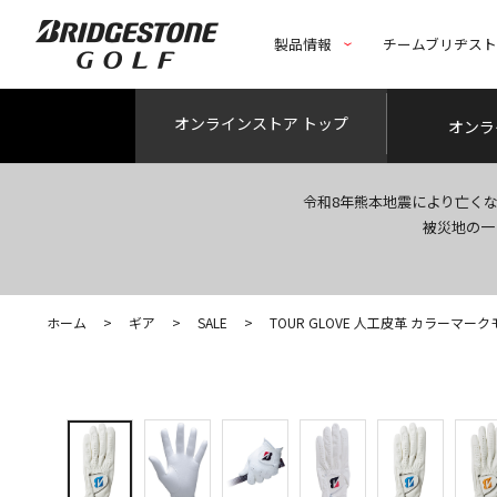
製品情報
チームブリヂス
オンライン
ストア トップ
オンラ
令和8年熊本地震により亡く
被災地の一
ホーム
>
ギア
>
SALE
>
TOUR GLOVE 人工皮革 カラーマー