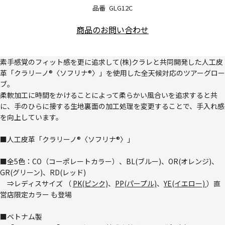
品番
GLG12C
商品のお問い合わせ
素手感覚のフィット感を更に追求して(株)クラレと共同開発した人工皮
革「クラリーノ®〈ソフリナ®〉」を使用した全天候対応のツアーグロー
ブ。
柔軟加工に時間をかけることによって柔らかい風合いを追求すると共
に、手のひらに接する生地裏面の加工処理を変更することで、手入れ感
を向上しています。
■人工皮革「クラリーノ®〈ソフリナ®〉」
■全5色：CO（コーポレートカラー）、BL(ブルー)、OR(オレンジ)、
GR(グリーン)、RD(レッド)
⇒レディスサイズ （
PK(ピンク)
、
PP(パープル)
、
YE(イエロー)
）直
営店限定カラー も登場
■ベトナム製