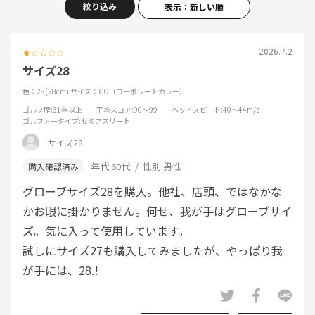
絞り込み
表示：新しい順
2026.7.2
サイズ28
色：28(28cm)
サイズ：CO（コーポレートカラー）
ゴルフ歴
:31年以上
平均スコア
:90～99
ヘッドスピード
:40～44m/s
ゴルファータイプ
:セミアスリート
サイズ28
年代:
60代
性別:
男性
グローブサイズ28を購入。他社、店頭、ではなかな
かお眼に掛かりません。何せ、我が手はグローブサイ
ズ。気に入って使用しています。
試しにサイズ27も購入してみましたが、やっぱり我
が手には、28.!