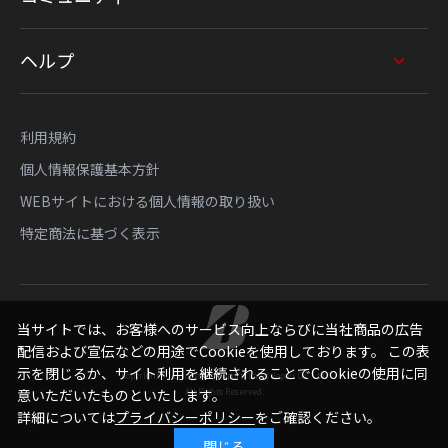
ヘルプ
利用規約
個人情報保護基本方針
WEBサイトにおける個人情報の取り扱い
特定商法に基づく表示
当サイトでは、お客様へのサービス向上ならびに当社商品の広告
配信および宣伝などの用途でCookieを使用しております。 この表
示を閉じるか、サイト利用を継続されることでCookieの使用に同
Copyright © Bridgestone Sports Sales Japan Co., Ltd.
All Rights Reserved.
意いただいたものといたします。
詳細については
プライバシーポリシー
をご確認ください。
閉じる