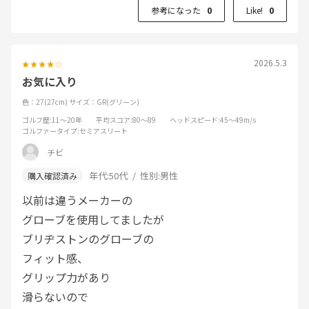
参考になった
0
Like!
0
2026.5.3
お気に入り
色：27(27cm)
サイズ：GR(グリーン)
ゴルフ歴
:11～20年
平均スコア
:80～89
ヘッドスピード
:45～49m/s
ゴルファータイプ
:セミアスリート
チビ
年代:
50代
性別:
男性
以前は違うメーカーの
グローブを使用してましたが
ブリヂストンのグローブの
フィット感、
グリップ力があり
滑らないので