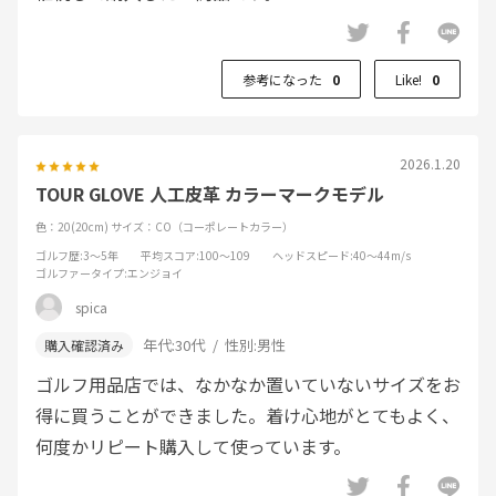
参考になった
0
Like!
0
2026.1.20
TOUR GLOVE 人工皮革 カラーマークモデル
色：20(20cm)
サイズ：CO（コーポレートカラー）
ゴルフ歴
:3～5年
平均スコア
:100～109
ヘッドスピード
:40～44m/s
ゴルファータイプ
:エンジョイ
spica
年代:
30代
性別:
男性
ゴルフ用品店では、なかなか置いていないサイズをお
得に買うことができました。着け心地がとてもよく、
何度かリピート購入して使っています。