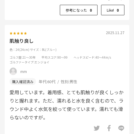
参考になった
0
Like!
0
2025.11.27
肌触り良し
色：24(24cm)
サイズ：BL(ブルー)
ゴルフ歴
:21～30年
平均スコア
:90～99
ヘッドスピード
:40～44m/s
ゴルファータイプ
:エンジョイ
mm
年代:
60代
性別:
男性
愛用しています。着用感、とても肌触りが良くしっか
りと握れます。ただ、濡れると水を良く含むので、ラ
ウンド中よく水気を絞って使っています。濡れても滑
らないのですが。