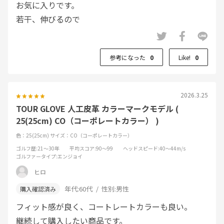
お気に入りです。
若干、伸びるので
ワンサイズ下のサイズを
購入しています。
参考になった
0
Like!
0
2026.3.25
TOUR GLOVE 人工皮革 カラーマークモデル (
25(25cm) CO（コーポレートカラー） )
色：25(25cm)
サイズ：CO（コーポレートカラー）
ゴルフ歴
:21～30年
平均スコア
:90～99
ヘッドスピード
:40～44m/s
ゴルファータイプ
:エンジョイ
ヒロ
年代:
60代
性別:
男性
フィット感が良く、コートレートカラーも良い。
継続して購入したい商品です。