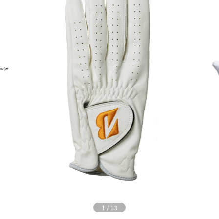
1
/
13