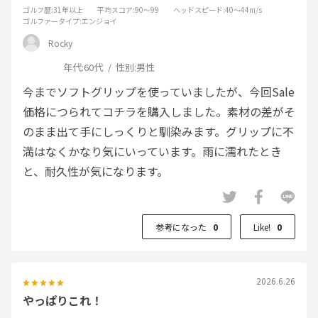
ゴルフ歴
:31年以上
平均スコア
:90～99
ヘッドスピード
:40～44m/s
ゴルファータイプ
:エンジョイ
Rocky
年代:
60代
性別:
男性
今までソフトグリップを使っていましたが、今回Sale
価格につられてコチラを購入しました。素材の差がそ
のまま出て手にしっくりと馴染みます。グリップに不
満はなくかなり気にいっています。雨に濡れたとき
と、耐久性が気になります。
参考になった
0
Like!
0
2026.6.26
やっぱりこれ！