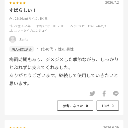
2026.7.2
すばらしい！
色：26(26cm)
サイズ：BK(黒)
ゴルフ歴
:3～5年
平均スコア
:100～109
ヘッドスピード
:40～44m/s
ゴルファータイプ
:エンジョイ
Santa
年代:
40代
性別:
男性
梅雨時期もあり、ジメジメした季節ながら、しっかり
とぶれずに支えてくれました。
ありがとうございます。継続して使用していきたいと
思います。
参考になった
0
Like!
0
2026.6.29