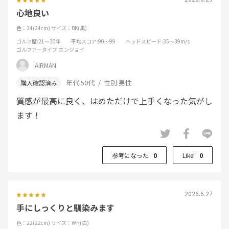
心地良い
色：24(24cm)
サイズ：BK(黒)
ゴルフ歴
:21～30年
平均スコア
:90～99
ヘッドスピード
:35～39m/s
ゴルファータイプ
:エンジョイ
AIRMAN
年代:
50代
性別:
男性
質感が最高に良く、はめただけで上手くなった気がし
ます！
参考になった
0
Like!
0
2026.6.27
手にしっくりと馴染みます
色：22(22cm)
サイズ：WH(白)