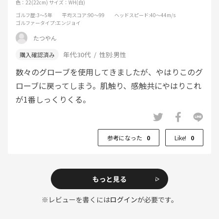
色：22(22cm)
サイズ：WH(白)
ゴルフ歴
:3～5年
平均スコア
:90～99
ヘッドスピード
:40～44m/s
ゴルファータイプ
:エンジョイ
たつやん
年代:
30代
性別:
男性
数々のグローブを使用してきましたが、やはりこのグ
ローブに戻ってしまう。肌触り、感触共にやはりこれ
が1番しっくりくる。
参考になった
0
Like!
0
もっと見る
※レビューを書くには
ログイン
が必要です。