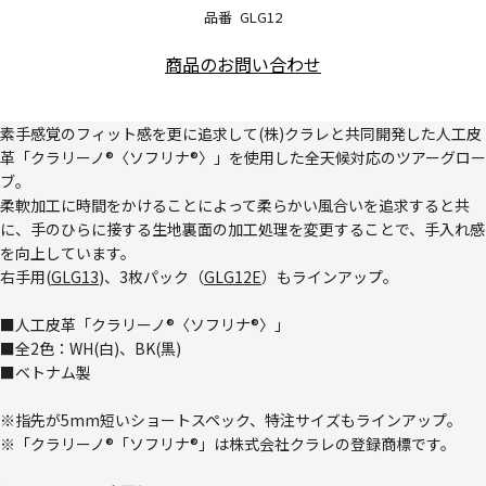
品番
GLG12
商品のお問い合わせ
素手感覚のフィット感を更に追求して(株)クラレと共同開発した人工皮
革「クラリーノ®〈ソフリナ®〉」を使用した全天候対応のツアーグロー
ブ。
柔軟加工に時間をかけることによって柔らかい風合いを追求すると共
に、手のひらに接する生地裏面の加工処理を変更することで、手入れ感
を向上しています。
右手用(
GLG13
)、3枚パック（
GLG12E
）もラインアップ。
■人工皮革「クラリーノ®〈ソフリナ®〉」
■全2色：WH(白)、BK(黒)
■ベトナム製
※指先が5mm短いショートスペック、特注サイズもラインアップ。
※「クラリーノ®「ソフリナ®」は株式会社クラレの登録商標です。