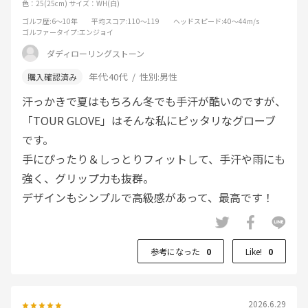
色：25(25cm)
サイズ：WH(白)
ゴルフ歴
:6～10年
平均スコア
:110～119
ヘッドスピード
:40～44m/s
ゴルファータイプ
:エンジョイ
ダディローリングストーン
年代:
40代
性別:
男性
汗っかきで夏はもちろん冬でも手汗が酷いのですが、
「TOUR GLOVE」はそんな私にピッタリなグローブ
です。
手にぴったり＆しっとりフィットして、手汗や雨にも
強く、グリップ力も抜群。
デザインもシンプルで高級感があって、最高です！
参考になった
0
Like!
0
2026.6.29