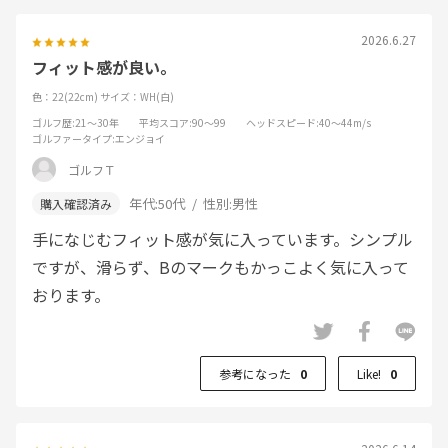
2026.6.27
フィット感が良い。
色：22(22cm)
サイズ：WH(白)
ゴルフ歴
:21～30年
平均スコア
:90～99
ヘッドスピード
:40～44m/s
ゴルファータイプ
:エンジョイ
ゴルフＴ
年代:
50代
性別:
男性
手になじむフィット感が気に入っています。シンプル
ですが、滑らず、Bのマークもかっこよく気に入って
おります。
参考になった
0
Like!
0