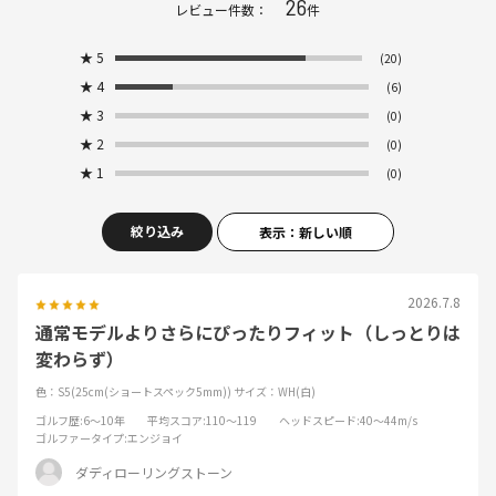
26
レビュー件数：
件
★
5
(20)
★
4
(6)
★
3
(0)
★
2
(0)
★
1
(0)
絞り込み
表示：新しい順
2026.7.8
通常モデルよりさらにぴったりフィット（しっとりは
変わらず）
色：S5(25cm(ショートスペック5mm))
サイズ：WH(白)
ゴルフ歴
:6～10年
平均スコア
:110～119
ヘッドスピード
:40～44m/s
ゴルファータイプ
:エンジョイ
ダディローリングストーン