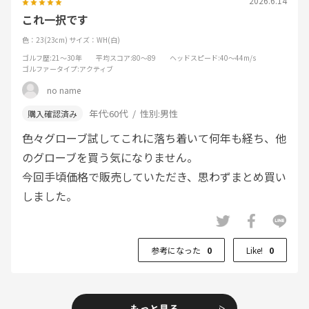
2026.6.14
これ一択です
色：23(23cm)
サイズ：WH(白)
ゴルフ歴
:21～30年
平均スコア
:80～89
ヘッドスピード
:40～44m/s
ゴルファータイプ
:アクティブ
no name
年代:
60代
性別:
男性
色々グローブ試してこれに落ち着いて何年も経ち、他
のグローブを買う気になりません。
今回手頃価格で販売していただき、思わずまとめ買い
しました。
参考になった
0
Like!
0
もっと見る