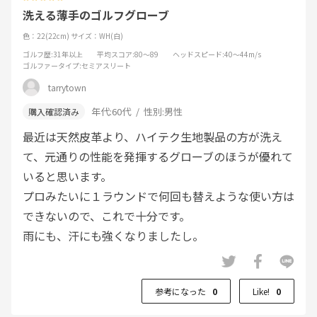
洗える薄手のゴルフグローブ
色：22(22cm)
サイズ：WH(白)
ゴルフ歴
:31年以上
平均スコア
:80～89
ヘッドスピード
:40～44m/s
ゴルファータイプ
:セミアスリート
tarrytown
年代:
60代
性別:
男性
最近は天然皮革より、ハイテク生地製品の方が洗え
て、元通りの性能を発揮するグローブのほうが優れて
いると思います。
プロみたいに１ラウンドで何回も替えような使い方は
できないので、これで十分です。
雨にも、汗にも強くなりましたし。
参考になった
0
Like!
0