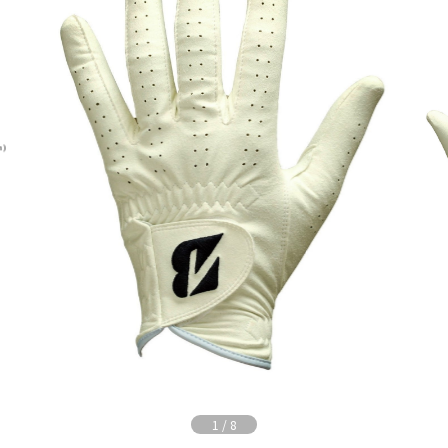
1
/
8