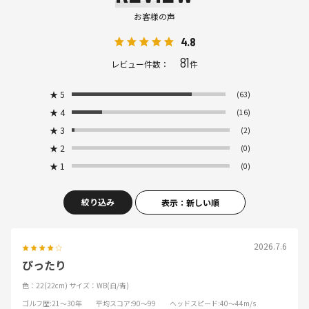
お客様の声
4.8
81
レビュー件数：
件
★
5
(63)
★
4
(16)
★
3
(2)
★
2
(0)
★
1
(0)
絞り込み
表示：新しい順
2026.7.6
ぴったり
色：22(22cm)
サイズ：WB(白/青)
ゴルフ歴
:21～30年
平均スコア
:90～99
ヘッドスピード
:40～44m/s