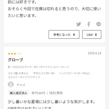
的には好きです。
おそらく今回で在庫は切れると思うので、大切に使い
たいと思います。
参考になった
0
Like!
0
2026.6.24
グローブ
色：22(22cm)
サイズ：WS（ホワイト/シルバーグレー）
ゴルフ歴
:31年以上
平均スコア
:80～89
ヘッドスピード
:35～39m/s
ゴルファータイプ
:アクティブ
チャメ
年代:
60代
性別:
男性
少し暑いかな夏場には少し暑いような気がします。
GRIP力はかなりいいです