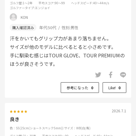
ゴルフ歴
:1～2年
平均スコア
:90～99
ヘッドスピード
:40～44m/s
ゴルファータイプ
:エンジョイ
KON
年代:
50代
性別:
男性
汗をかいてもグリップ力があまり落ちません。
サイズが他のモデルに比べるとると小さめです。
手に馴染む感じはTOUR GLOVE、TOUR PREMIUMの
ほうが良さそうです。
参考になった
0
Like!
0
2026.7.1
良き
色：S5(25cm(ショートスペック5mm))
サイズ：WB(白/青)
ゴルフ歴
:21～30年
平均スコア
:90～99
ヘッドスピード
:40～44m/s