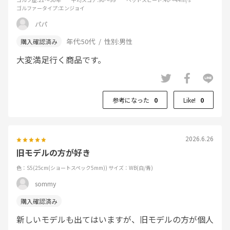
ゴルファータイプ
:エンジョイ
パパ
年代:
50代
性別:
男性
大変満足行く商品です。
参考になった
0
Like!
0
2026.6.26
旧モデルの方が好き
色：S5(25cm(ショートスペック5mm))
サイズ：WB(白/青)
sommy
新しいモデルも出てはいますが、旧モデルの方が個人