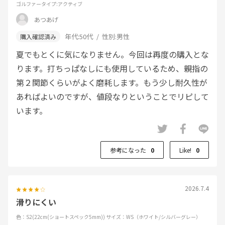
ゴルファータイプ
:アクティブ
あつあげ
年代:
50代
性別:
男性
夏でもとくに気になりません。今回は再度の購入とな
ります。打ちっぱなしにも使用しているため、親指の
第２関節くらいがよく磨耗します。もう少し耐久性が
あればよいのですが、値段なりということでリピして
います。
参考になった
0
Like!
0
2026.7.4
滑りにくい
色：S2(22cm(ショートスペック5mm))
サイズ：WS（ホワイト/シルバーグレー）