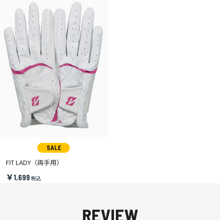
FIT LADY（両手用）
￥1,699
REVIEW