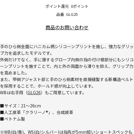
ポイント還元
0ポイント
品番
GLG25
商品のお問い合わせ
手のひら側全面にハニカム柄シリコーンプリントを施し、強力なグリッ
プ力を追求したモデルです。
外側だけでなく、手に接するグローブ内側の指の付け根部分にもシリコ
ーンプリントを施すことで、内と外の両面から滑りを抑え、グリップ力
を高めました。
また、甲側アジャスト部と手のひら側素材を直接縫製する新構造ベルト
を採用することで、ホールド感が向上しています。
WBは右手用（
GLG26
）もご用意しています。
■サイズ：21～26cm
■人工皮革「クラリーノ®」、合成皮革
■ベトナム製
※WB(白/青)、WS(白/シルバー)は指先が5mm短いショートスペックも