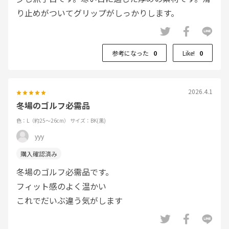
り止めがついてグリップがしっかりします。
参考になった
0
Like!
0
2026.4.1
冬場のゴルフ必需品
色：L（約25～26cm）
サイズ：BK(黒)
yyy
冬場のゴルフ必需品です。
フィット感のよく温かい
これでだいぶ違う気がします