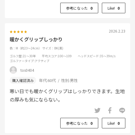
参考になった
0
Like!
0
2026.2.23
暖かくグリップしっかり
色：M（約23～24cm）
サイズ：BK(黒)
ゴルフ歴
:21～30年
平均スコア
:100～109
ヘッドスピード
:35～39m/s
ゴルファータイプ
:アクティブ
tos0404
年代:
60代
性別:
男性
寒い日でも暖かくグリップはしっかりできます。生地
の厚みも気にならない。
参考になった
0
Like!
0