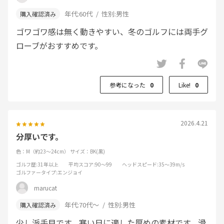
年代:
60代
性別:
男性
ゴワゴワ感は無く動きやすい、冬のゴルフには両手グ
ローブがおすすめです。
参考になった
0
Like!
0
2026.4.21
分厚いです。
色：M（約23～24cm）
サイズ：BK(黒)
ゴルフ歴
:31年以上
平均スコア
:90～99
ヘッドスピード
:35～39m/s
ゴルファータイプ
:エンジョイ
marucat
年代:
70代～
性別:
男性
少し派手目です。寒い日に適した厚めの素材です。滑