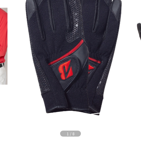
1
/
8