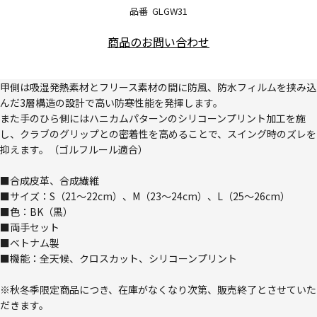
品番
GLGW31
商品のお問い合わせ
甲側は吸湿発熱素材とフリース素材の間に防風、防水フィルムを挟み込
んだ3層構造の設計で高い防寒性能を発揮します。
また手のひら側にはハニカムパターンのシリコーンプリント加工を施
し、クラブのグリップとの密着性を高めることで、スイング時のズレを
抑えます。（ゴルフルール適合）
■合成皮革、合成繊維
■サイズ：S（21～22cm）、M（23～24cm）、L（25～26cm）
■色：BK（黒）
■両手セット
■ベトナム製
■機能：全天候、クロスカット、シリコーンプリント
※秋冬季限定商品につき、在庫がなくなり次第、販売終了とさせていた
だきます。