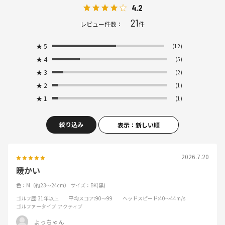
4.2
21
レビュー件数：
件
★
5
(12)
★
4
(5)
★
3
(2)
★
2
(1)
★
1
(1)
絞り込み
表示：新しい順
2026.7.20
暖かい
色：M（約23～24cm）
サイズ：BK(黒)
ゴルフ歴
:31年以上
平均スコア
:90～99
ヘッドスピード
:40～44m/s
ゴルファータイプ
:アクティブ
よっちゃん