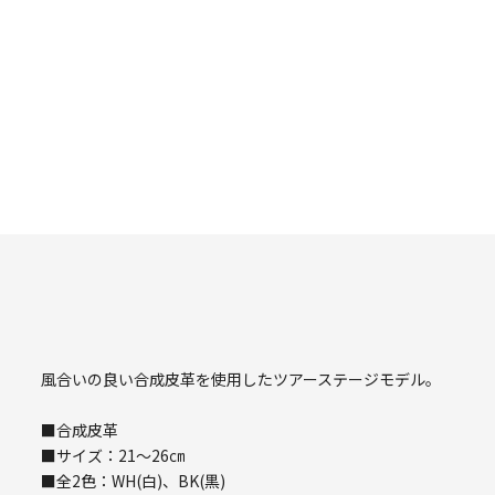
風合いの良い合成皮革を使用したツアーステージモデル。
■合成皮革
■サイズ：21～26㎝
■全2色：WH(白)、BK(黒)