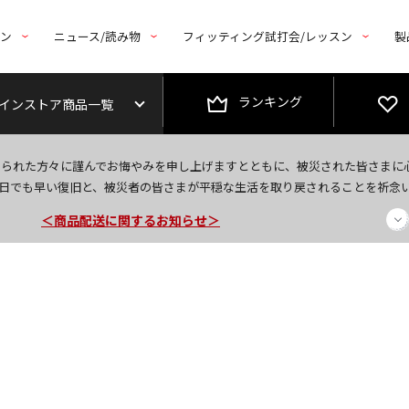
トン
ニュース/読み物
フィッティング試打会/レッスン
製
ランキング
インストア商品一覧
今なら新規会員登録で1,000円OFFクーポンプレゼント！
なられた方々に謹んでお悔やみを申し上げますとともに、被災された皆さまに
日でも早い復旧と、被災者の皆さまが平穏な生活を取り戻されることを祈念
＜商品配送に関するお知らせ＞
＜夏季休暇中のご注文・発送・お問い合わせ＞