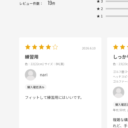
★
3
19
レビュー件数：
件
★
2
★
1
2026.6.10
練習用
しっか
色：22(22cm)
サイズ：BK(黒)
色：23(23c
ゴルフ歴
:
nari
ヘッドスピ
ゴルファー
フィットして練習用にはいいです。
年代:
50代
複雑な構
れど、手