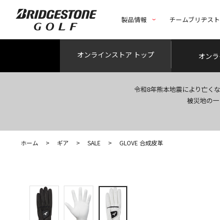
製品情報
チームブリヂス
オンライン
ストア トップ
オンラ
令和8年熊本地震により亡く
被災地の一
ホーム
>
ギア
>
SALE
>
GLOVE 合成皮革