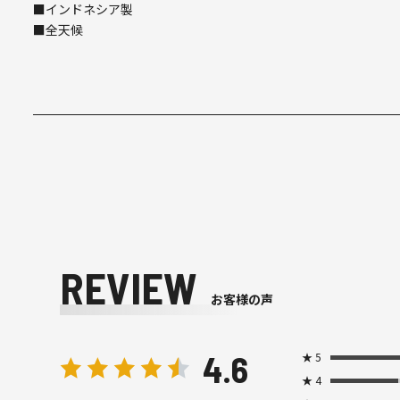
■インドネシア製
■全天候
REVIEW
お客様の声
4.6
★
5
★
4