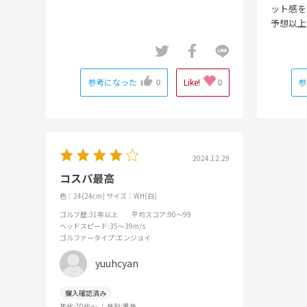
ット感を
予想以上
参考になった
0
Like!
0
参
2024.12.29
コスパ最高
色：24(24cm)
サイズ：WH(白)
ゴルフ歴
:31年以上
平均スコア
:90～99
ヘッドスピード
:35～39m/s
ゴルファータイプ
:エンジョイ
yuuhcyan
年代:
70代～
性別:
男性