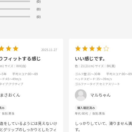
(0)
(0)
(0)
2025.11.27
りフィットする感じ
いい感じです。
m)
サイズ：WH(白)
色：21(21cm)
サイズ：BK(黒)
3～5年
平均スコア
:80～89
ゴルフ歴
:21～30年
平均スコア
:80～89
ード
:45～49m/s
ヘッドスピード
:35～39m/s
タイプ
:アクティブ
ゴルファータイプ
:セミアスリート
まさおくん
マルちゃん
性別:
男性
年代:
60代
性別:
男性
造をしているようには見えないけ
しっかりしていて、滑りません満
とグリップのしっかりとしたフィ
す。