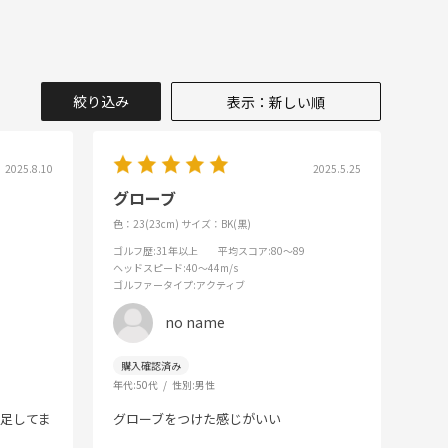
絞り込み
表示：新しい順
2025.8.10
2025.5.25
グローブ
色：23(23cm)
サイズ：BK(黒)
ゴルフ歴
:31年以上
平均スコア
:80～89
ヘッドスピード
:40～44m/s
ゴルファータイプ
:アクティブ
no name
年代:
50代
性別:
男性
足してま
グローブをつけた感じがいい