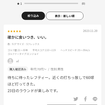
★
1
(0)
絞り込み
表示：新しい順
2023.11.20
確かに食いつき、いい。
色：9.5°
サイズ：Sフレックス
ゴルフ歴
:21～30年
平均スコア
:110～119
ヘッドスピード
:35～39m/s
ゴルファータイプ
:エンジョイ
㎡
年代:
70代～
性別:
男性
待ちに待ったレフティー。近くの打ちっ放しで60球
ほど打ってきた。
23日のラウンドが楽しみです。