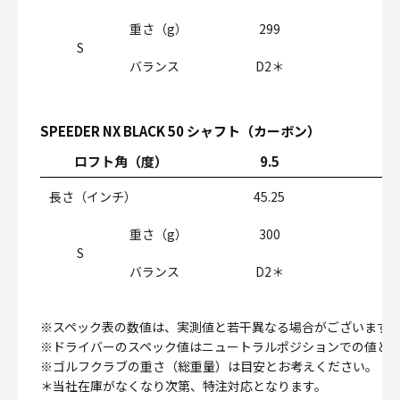
重さ（g）
299
S
バランス
D2＊
SPEEDER NX BLACK 50 シャフト（カーボン）
ロフト角（度）
9.5
1
長さ（インチ）
45.25
重さ（g）
300
S
バランス
D2＊
※スペック表の数値は、実測値と若干異なる場合がございます
※ドライバーのスペック値はニュートラルポジションでの値と
※ゴルフクラブの重さ（総重量）は目安とお考えください。
＊当社在庫がなくなり次第、特注対応となります。