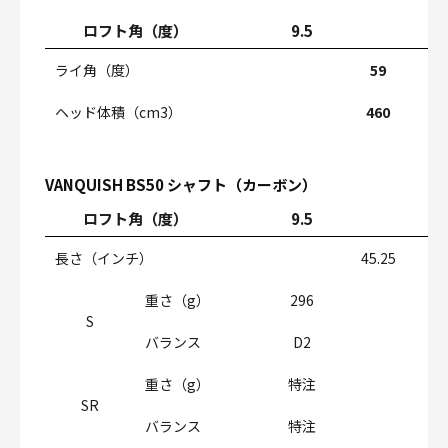
ロフト角（度）
9.5
1
ライ角（度）
59
ヘッド体積（cm
3
）
460
VANQUISH BS50 シャフト（カーボン）
ロフト角（度）
9.5
1
長さ（インチ）
45.25
重さ（g）
296
S
バランス
D2
重さ（g）
特注
SR
バランス
特注