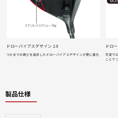
ドローバイアスデザイン 2.0
ドロー
つかまりの良さを追求したドローバイアスデザインが更に進化
可変ウエ
ことでつ
製品仕様