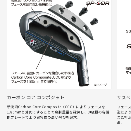
カーボン コア コンポジット
サスペ
新技術Carbon Core Composite（CCC）によりフェースを
フェース
1.85mmと薄肉にすることで余剰重量を確保し、30g超の高機
造によ
能プレートでより寛容性の高い飛びを追求。
また打
求。