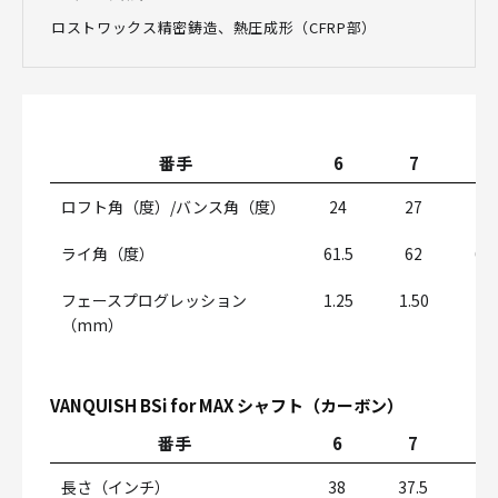
ロストワックス精密鋳造、熱圧成形（CFRP部）
番手
6
7
8
ロフト角（度）/バンス角（度）
24
27
31
ライ角（度）
61.5
62
62.
フェースプログレッション
1.25
1.50
1.7
（mm）
VANQUISH BSi for MAX シャフト（カーボン）
番手
6
7
8
長さ（インチ）
38
37.5
37