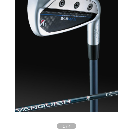
1
/
4