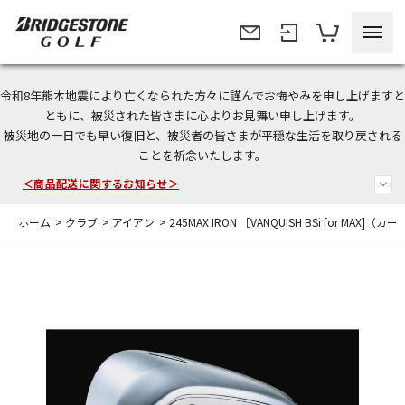
令和8年熊本地震により亡くなられた方々に謹んでお悔やみを申し上げますと
今なら新規会員登録で1,000円OFFクーポンプレゼント！
ともに、被災された皆さまに心よりお見舞い申し上げます。
被災地の一日でも早い復旧と、被災者の皆さまが平穏な生活を取り戻される
＜商品配送に関するお知らせ＞
ことを祈念いたします。
＜夏季休暇中のご注文・発送・お問い合わせ＞
ホーム
>
クラブ
>
アイアン
>
245MAX IRON ［VANQUISH BSi for MAX]（