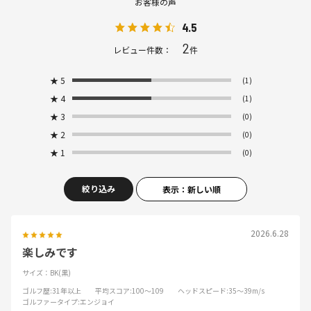
お客様の声
4.5
2
レビュー件数：
件
★
5
(1)
★
4
(1)
★
3
(0)
★
2
(0)
★
1
(0)
絞り込み
表示：新しい順
2026.6.28
楽しみです
サイズ：BK(黒)
ゴルフ歴
:31年以上
平均スコア
:100～109
ヘッドスピード
:35～39m/s
ゴルファータイプ
:エンジョイ