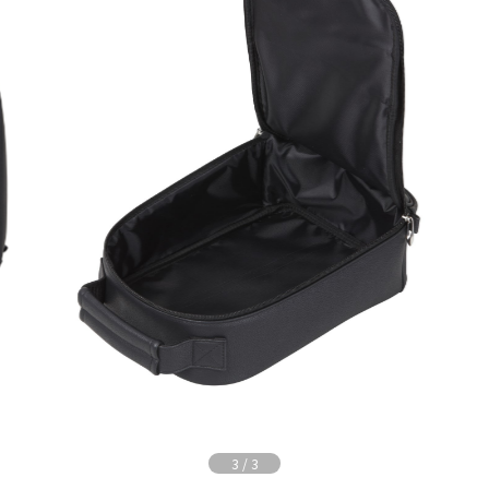
3
/
3