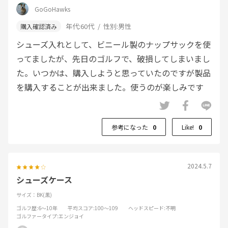
GoGoHawks
年代:
60代
性別:
男性
シューズ入れとして、ビニール製のナップサックを使
ってましたが、先日のゴルフで、破損してしまいまし
た。いつかは、購入しようと思っていたのですが製品
を購入することが出来ました。使うのが楽しみです
参考になった
0
Like!
0
2024.5.7
シューズケース
サイズ：BK(黒)
ゴルフ歴
:6～10年
平均スコア
:100～109
ヘッドスピード
:不明
ゴルファータイプ
:エンジョイ