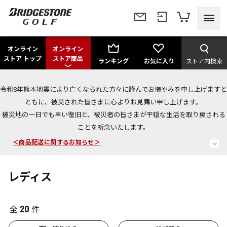
オンライン
オンライン
ストア トップ
ストア商品
ランキング
お気に入り
ストア内検索
令和8年熊本地震により亡くなられた方々に謹んでお悔やみを申し上げますと
今なら新規会員登録で1,000円OFFクーポンプレゼント！
ともに、被災された皆さまに心よりお見舞い申し上げます。
被災地の一日でも早い復旧と、被災者の皆さまが平穏な生活を取り戻される
＜商品配送に関するお知らせ＞
ことを祈念いたします。
＜夏季休暇中のご注文・発送・お問い合わせ＞
レディス
全
件
20