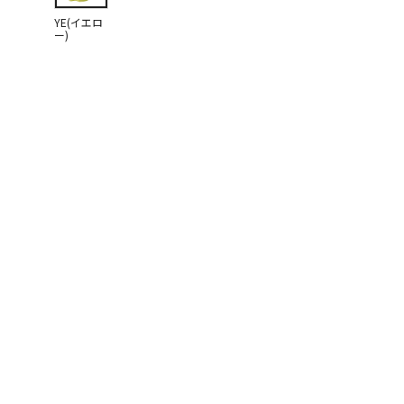
YE(イエロ
ー)