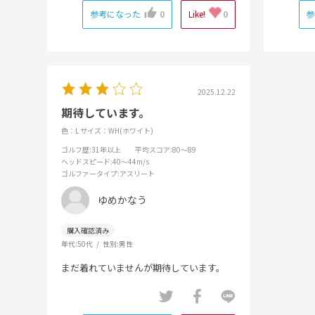
参考になった
0
Like!
0
参
2025.12.22
期待しています。
色：L
サイズ：WH(ホワイト)
ゴルフ歴
:31年以上
平均スコア
:80～89
ヘッドスピード
:40～44m/s
ゴルファータイプ
:アスリート
ゆめかなう
年代:
50代
性別:
男性
まだ着れていませんが期待しています。