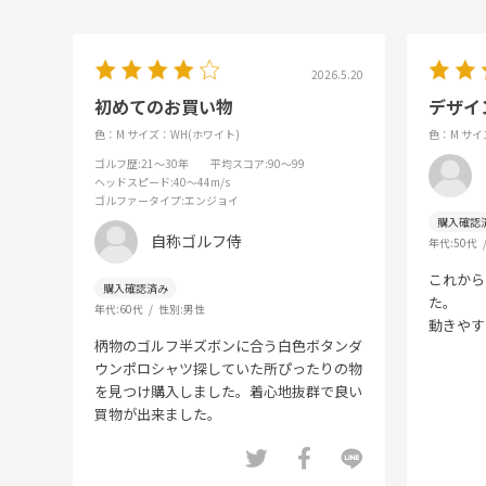
2026.5.20
初めてのお買い物
デザイ
色：M
サイズ：WH(ホワイト)
色：M
サイ
ゴルフ歴
:21～30年
平均スコア
:90～99
ヘッドスピード
:40～44m/s
ゴルファータイプ
:エンジョイ
自称ゴルフ侍
年代:
50代
これから
た。
年代:
60代
性別:
男性
動きやす
柄物のゴルフ半ズボンに合う白色ボタンダ
ウンポロシャツ探していた所ぴったりの物
を見つけ購入しました。着心地抜群で良い
買物が出来ました。