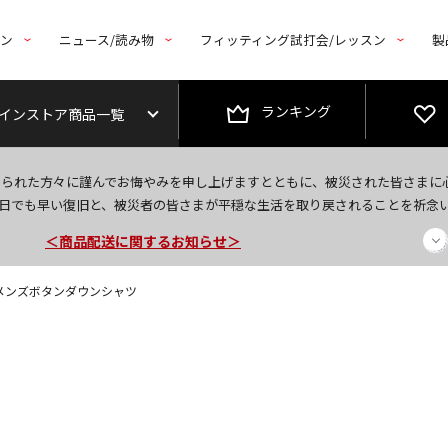
トン
ニュース/読み物
フィッティング試打会/レッスン
製
ランキング
インストア商品一覧
今なら新規会員登録で1,000円OFFクーポンプレゼント！
なられた方々に謹んでお悔やみを申し上げますとともに、被災された皆さまに
＜商品配送に関するお知らせ＞
日でも早い復旧と、被災者の皆さまが平穏な生活を取り戻されることを祈念
＜夏季休暇中のご注文・発送・お問い合わせ＞
OLF メンズボタンダウンシャツ