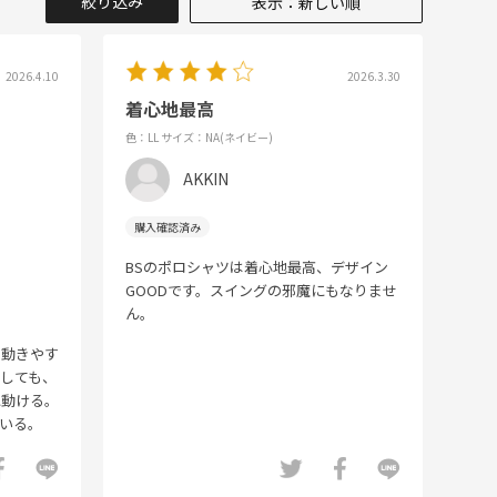
絞り込み
表示：新しい順
2026.4.10
2026.3.30
着心地最高
色：LL
サイズ：NA(ネイビー)
AKKIN
BSのポロシャツは着心地最高、デザイン
GOODです。スイングの邪魔にもなりませ
ん。
く動きやす
しても、
に動ける。
いる。