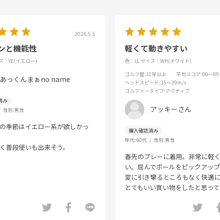
2026.5.5
ンと機能性
軽くて動きやすい
ズ：YE(イエロー)
色：LL
サイズ：WH(ホワイト)
ゴルフ歴
:31年以上
平均スコア
:80～89
あっくんまぁno name
ヘッドスピード
:35～39m/s
ゴルファータイプ
:アクティブ
アッキーさん
性別:
男性
の季節はイエロー系が欲しかっ
年代:
60代
性別:
男性
く普段使いも出来そう。
春先のプレーに着用。非常に軽
い。屈んでボールをピックアップ
変に引き攣るところもなく快適
とてもいい買い物をしたと思って