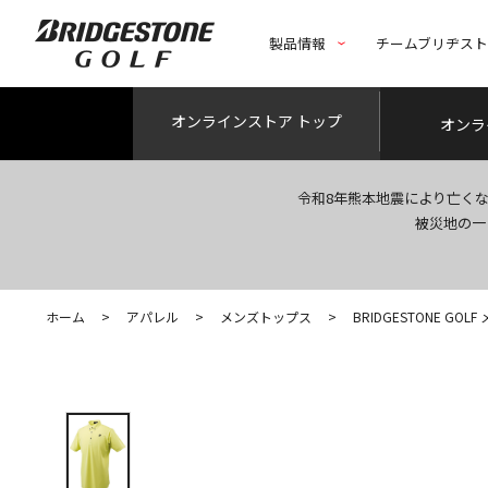
製品情報
チームブリヂス
オンライン
ストア トップ
オンラ
令和8年熊本地震により亡く
被災地の一
ホーム
>
アパレル
>
メンズトップス
>
BRIDGESTONE G