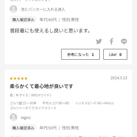
池とバンカーに入れる達人
年代:
60代
性別:
男性
普段着にも使えるし良いと思います。
参考になった
1
Like!
0
2024.3.13
柔らかくて着心地が良いです
色：M
サイズ：WH(ホワイト)
ゴルフ歴
:21～30年
平均スコア
:80～89
ヘッドスピード
:40～44m/s
ゴルファータイプ
:セミアスリート
regno
年代:
50代
性別:
男性