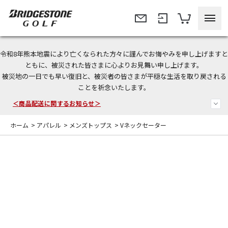
令和8年熊本地震により亡くなられた方々に謹んでお悔やみを申し上げますと
今なら新規会員登録で1,000円OFFクーポンプレゼント！
ともに、被災された皆さまに心よりお見舞い申し上げます。
被災地の一日でも早い復旧と、被災者の皆さまが平穏な生活を取り戻される
＜商品配送に関するお知らせ＞
ことを祈念いたします。
＜夏季休暇中のご注文・発送・お問い合わせ＞
ホーム
>
アパレル
>
メンズトップス
>
Vネックセーター