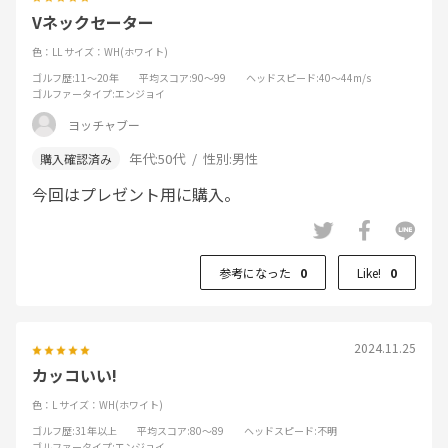
Vネックセーター
色：LL
サイズ：WH(ホワイト)
ゴルフ歴
:11～20年
平均スコア
:90～99
ヘッドスピード
:40～44m/s
ゴルファータイプ
:エンジョイ
ヨッチャブー
年代:
50代
性別:
男性
今回はプレゼント用に購入。
参考になった
0
Like!
0
2024.11.25
カッコいい!
色：L
サイズ：WH(ホワイト)
ゴルフ歴
:31年以上
平均スコア
:80～89
ヘッドスピード
:不明
ゴルファータイプ
:エンジョイ