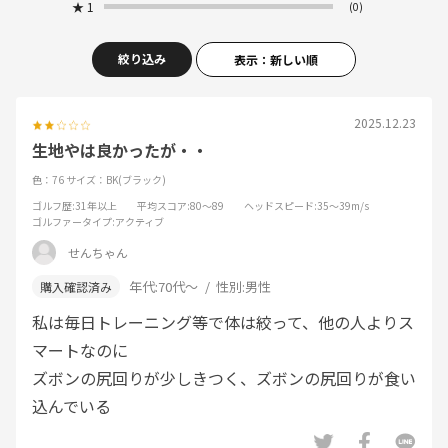
★
1
(0)
絞り込み
表示：新しい順
2025.12.23
生地やは良かったが・・
色：76
サイズ：BK(ブラック)
ゴルフ歴
:31年以上
平均スコア
:80～89
ヘッドスピード
:35～39m/s
ゴルファータイプ
:アクティブ
せんちゃん
年代:
70代～
性別:
男性
私は毎日トレーニング等で体は絞って、他の人よりス
マートなのに
ズボンの尻回りが少しきつく、ズボンの尻回りが食い
込んでいる