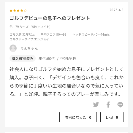
2025.4.3
ゴルフデビューの息子へのプレゼント
色：79
サイズ：WH(ホワイト)
ゴルフ歴
:31年以上
平均スコア
:90～99
ヘッドスピード
:40～44m/s
ゴルファータイプ
:エンジョイ
まんちゃん
年代:
60代
性別:
男性
社会人になりゴルフを始めた息子にプレゼントとして
購入。息子曰く、「デザインも色合いも良く、これか
らの季節に丁度いい生地の風合いなので気に入ってい
る。」と好評。親子そろってのプレーが楽しみです。
参考になった
0
Like!
0