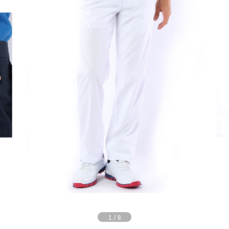
1
/
8