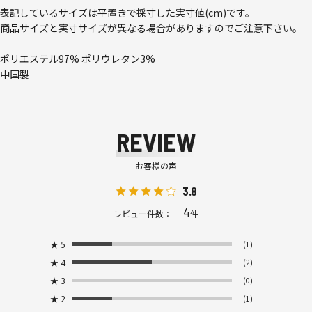
表記しているサイズは平置きで採寸した実寸値(cm)です。
商品サイズと実寸サイズが異なる場合がありますのでご注意下さい。
ポリエステル97% ポリウレタン3%
中国製
REVIEW
お客様の声
3.8
4
レビュー件数：
件
★
5
(1)
★
4
(2)
★
3
(0)
★
2
(1)