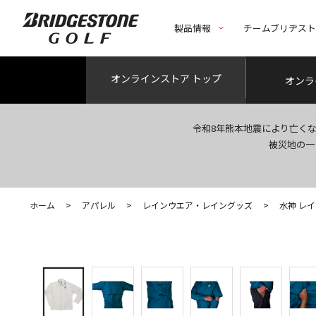
製品情報
チームブリヂス
オンライン
ストア トップ
オンラ
令和8年熊本地震により亡く
被災地の一
ホーム
>
アパレル
>
レインウエア・レイングッズ
>
水神 レ