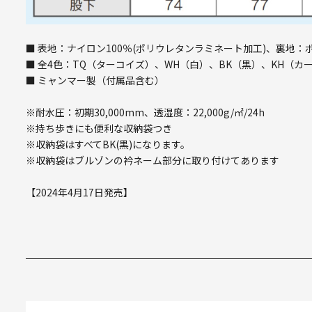
■ 表地：ナイロン100％(ポリウレタンラミネート加工)、裏地：
■ 全4色：TQ（ターコイズ）、WH（白）、BK（黒）、KH（カ
■ ミャンマー製（付属品含む）
※耐水圧：初期30,000mm、透湿度：22,000g/㎡/24h
※持ち歩きにも便利な収納袋つき
※収納袋はすべてBK(黒)になります。
※収納袋はブルゾンの衿ネーム部分に取り付けてあります
【2024年4月17日発売】