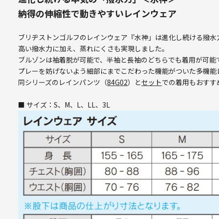
納得の伸縮性で動きやすいレインウェア
ブリヂストンゴルフのレインウェア『水神」は進化し続ける撥水
高い撥水力に加え、蒸れにくさも実現しました。
ブルゾンは袖着脱が可能で、半袖と長袖のどちらでも着用が可能
プレーを妨げないよう細部にまでこだわった機能がついた多機能
同シリーズのレインパンツ（
84G02
）と
セット
での着用もおすす
■ サイズ：S、M、L、LL、3L