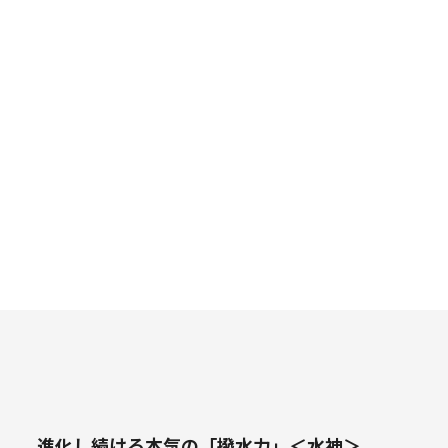
進化し続ける本気の「撥水力」＜水神＞