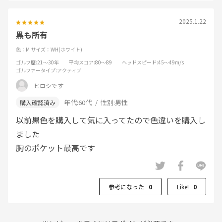
2025.1.22
黒も所有
色：M
サイズ：WH(ホワイト)
ゴルフ歴
:21～30年
平均スコア
:80～89
ヘッドスピード
:45～49m/s
ゴルファータイプ
:アクティブ
ヒロシです
年代:
60代
性別:
男性
以前黒色を購入して気に入ってたので色違いを購入し
ました
胸のポケット最高です
参考になった
0
Like!
0