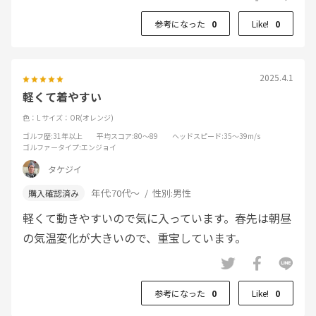
参考になった
0
Like!
0
2025.4.1
軽くて着やすい
色：L
サイズ：OR(オレンジ)
ゴルフ歴
:31年以上
平均スコア
:80～89
ヘッドスピード
:35～39m/s
ゴルファータイプ
:エンジョイ
タケジイ
年代:
70代～
性別:
男性
軽くて動きやすいので気に入っています。春先は朝昼
の気温変化が大きいので、重宝しています。
参考になった
0
Like!
0