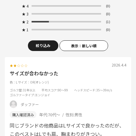
★
4
(0)
★
3
(0)
★
2
(1)
★
1
(0)
絞り込み
表示：新しい順
2026.4.4
サイズが合わなかった
色：L
サイズ：OR(オレンジ)
ゴルフ歴
:31年以上
平均スコア
:90～99
ヘッドスピード
:35～39m/s
ゴルファータイプ
:エンジョイ
ダッファー
年代:
70代～
性別:
男性
同じブランドの他商品はLサイズで良かったのだが、
このベストはLでも肩、胸まわりがきつい。