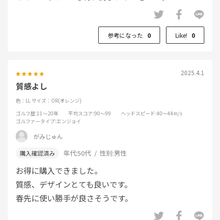
参考になった
0
Like!
0
2025.4.1
質感よし
色：LL
サイズ：OR(オレンジ)
ゴルフ歴
:11～20年
平均スコア
:90～99
ヘッドスピード
:40～44m/s
ゴルファータイプ
:エンジョイ
がみじゅん
年代:
50代
性別:
男性
お得に購入できました。
質感、デザインとても良いです。
春先に使い勝手が良さそうです。