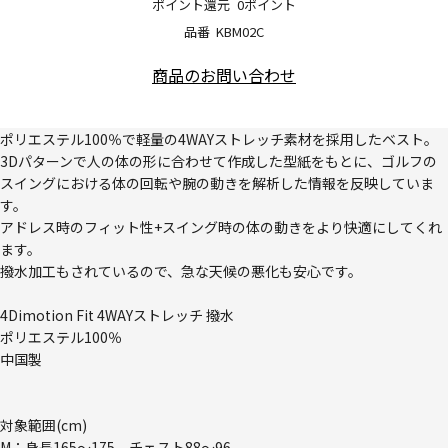
ポイント還元
0ポイント
品番
KBM02C
商品のお問い合わせ
ポリエステル100％で軽量の4WAYストレッチ素材を採用したベスト。
3Dパターンで人の体の形に合わせて作成した型紙をもとに、ゴルフの
スイングにおける体の回転や腕の動きを解析した情報を反映していま
す。
アドレス時のフィット性+スイング時の体の動きをより快適にしてくれ
ます。
撥水加工もされているので、急な天候の悪化も安心です。
4Dimotion Fit 4WAYストレッチ 撥水
ポリエステル100％
中国製
対象範囲(cm)
M：身長165～175、チェスト88～96