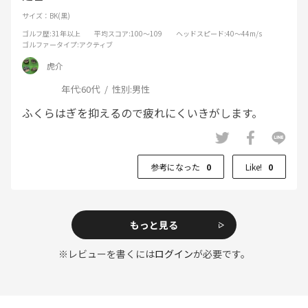
サイズ：BK(黒)
ゴルフ歴
:31年以上
平均スコア
:100～109
ヘッドスピード
:40～44m/s
ゴルファータイプ
:アクティブ
虎介
年代:
60代
性別:
男性
ふくらはぎを抑えるので疲れにくいきがします。
参考になった
0
Like!
0
もっと見る
※レビューを書くには
ログイン
が必要です。