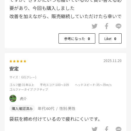
要があり、今回も購入しました
改善を加えながら、販売継続していただけたら幸いで
す
参考になった
0
Like!
0
2025.11.20
安定
サイズ：GE(グレー)
ゴルフ歴
:31年以上
平均スコア
:100～109
ヘッドスピード
:35～39m/s
ゴルファータイプ
:アクティブ
虎介
年代:
60代
性別:
男性
袋萩を締め付けているので疲れにくいです。