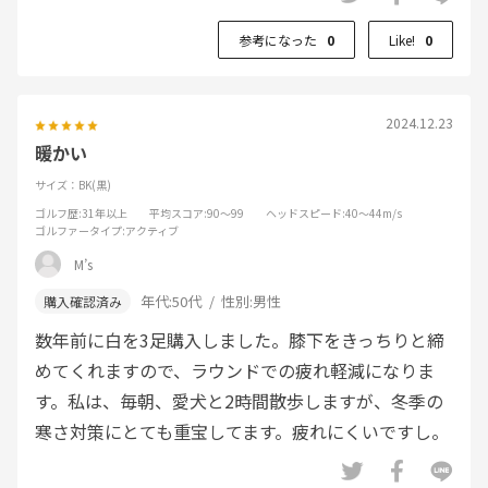
参考になった
0
Like!
0
2024.12.23
暖かい
サイズ：BK(黒)
ゴルフ歴
:31年以上
平均スコア
:90～99
ヘッドスピード
:40～44m/s
ゴルファータイプ
:アクティブ
M’s
年代:
50代
性別:
男性
数年前に白を3足購入しました。膝下をきっちりと締
めてくれますので、ラウンドでの疲れ軽減になりま
す。私は、毎朝、愛犬と2時間散歩しますが、冬季の
寒さ対策にとても重宝してます。疲れにくいですし。