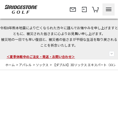
令和8年熊本地震により亡くなられた方々に謹んでお悔やみを申し上げますと
今なら新規会員登録で1,000円OFFクーポンプレゼント！
ともに、被災された皆さまに心よりお見舞い申し上げます。
被災地の一日でも早い復旧と、被災者の皆さまが平穏な生活を取り戻される
＜商品配送に関するお知らせ＞
ことを祈念いたします。
＜夏季休暇中のご注文・発送・お問い合わせ＞
ホーム
>
アパレル
>
ソックス
>
【ダブルX】3Dソックス エキスパート（ロン