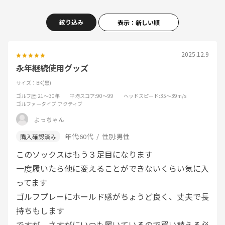
絞り込み
表示：新しい順
2025.12.9
永年継続使用グッズ
サイズ：BK(黒)
ゴルフ歴
:21～30年
平均スコア
:90～99
ヘッドスピード
:35～39m/s
ゴルファータイプ
:アクティブ
よっちゃん
年代:
60代
性別:
男性
このソックスはもう３足目になります
一度履いたら他に変えることができないくらい気に入
ってます
ゴルフプレーにホールド感がちょうど良く、丈夫で長
持ちもします
ですが、さすがにいつも履いているので買い替える必