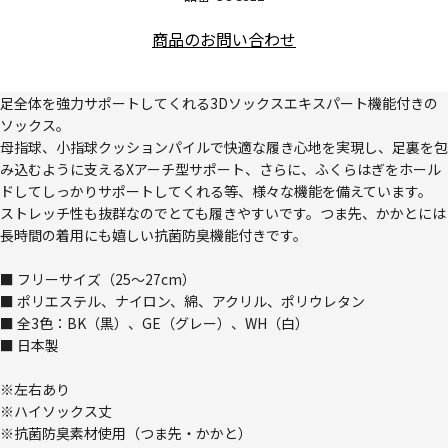
商品のお問い合わせ
足全体を強力サポートしてくれる3Dソックスエキスパート機能付きの
ソックス。
母指球、小指球クッションパイルで快適な履き心地を実現し、足裏を包
み込むように支えるXアーチ型サポート、さらに、ふくらはぎをホール
ドしてしっかりサポートしてくれる等、様々な機能を備えています。
ストレッチ性も抜群なのでとても履きやすいです。つま先、かかとには
長時間の着用にも嬉しい抗菌防臭機能付きです。
■ フリーサイズ（25～27cm）
■ ポリエステル、ナイロン、綿、アクリル、ポリウレタン
■ 全3色：BK（黒）、GE（グレー）、WH（白）
■ 日本製
※左右あり
※ハイソックス丈
※抗菌防臭素材使用（つま先・かかと）