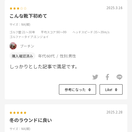
2025.3.16
こんな靴下初めて
サイズ：NA(紺)
ゴルフ歴
:21～30年
平均スコア
:90～99
ヘッドスピード
:35～39m/s
ゴルファータイプ
:エンジョイ
ブーチン
年代:
60代
性別:
男性
しっかりとした記事で満足です。
参考になった
0
Like!
0
2025.2.28
冬のラウンドに良い
サイズ：NA(紺)