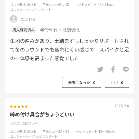
ゴルフ歴
:31年以上
平均スコア
:80未満
ヘッドスピード
:40～44m/s
ゴルファータイプ
:アスリート
たかひろ
年代:
50代
性別:
男性
生地の厚みがあり、土踏まずもしっかりサポートされ
て冬のラウンドでも疲れにくい感じで スパイクと足
の一体感も高まった感覚でした
参考になった
0
Like!
0
2025.2.6
締め付け具合がちょうどいい
サイズ：GE(グレー)
ゴルフ歴
:31年以上
平均スコア
:80～89
ヘッドスピード
:45～49m/s
ゴルファータイプ
:セミアスリート