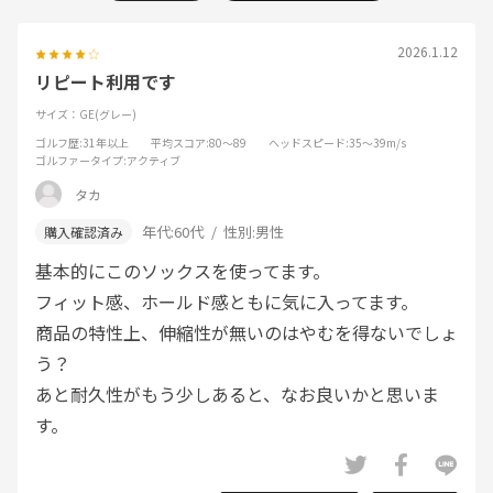
2026.1.12
リピート利用です
サイズ：GE(グレー)
ゴルフ歴
:31年以上
平均スコア
:80～89
ヘッドスピード
:35～39m/s
ゴルファータイプ
:アクティブ
タカ
年代:
60代
性別:
男性
基本的にこのソックスを使ってます。
フィット感、ホールド感ともに気に入ってます。
商品の特性上、伸縮性が無いのはやむを得ないでしょ
う？
あと耐久性がもう少しあると、なお良いかと思いま
す。