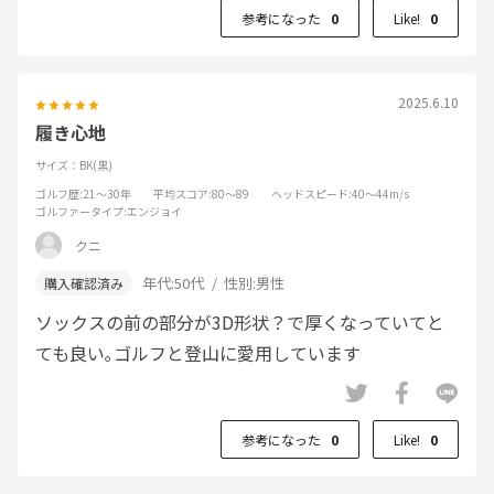
参考になった
0
Like!
0
2025.6.10
履き心地
サイズ：BK(黒)
ゴルフ歴
:21～30年
平均スコア
:80～89
ヘッドスピード
:40～44m/s
ゴルファータイプ
:エンジョイ
クニ
年代:
50代
性別:
男性
ソックスの前の部分が3D形状？で厚くなっていてと
ても良い｡ゴルフと登山に愛用しています
参考になった
0
Like!
0