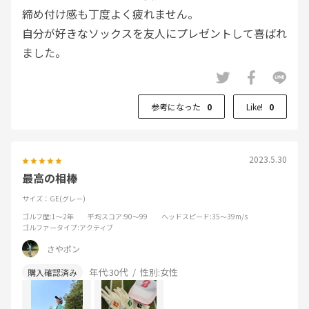
締め付け感も丁度よく疲れません。
自分が好きなソックスを友人にプレゼントして喜ばれ
ました。
参考になった
0
Like!
0
2023.5.30
最高の相棒
サイズ：GE(グレー)
ゴルフ歴
:1～2年
平均スコア
:90～99
ヘッドスピード
:35～39m/s
ゴルファータイプ
:アクティブ
さやポン
年代:
30代
性別:
女性