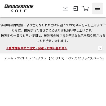
令和8年熊本地震により亡くなられた方々に謹んでお悔やみを申し上げますと
今なら新規会員登録で1,000円OFFクーポンプレゼント！
ともに、被災された皆さまに心よりお見舞い申し上げます。
被災地の一日でも早い復旧と、被災者の皆さまが平穏な生活を取り戻される
＜商品配送に関するお知らせ＞
ことを祈念いたします。
＜夏季休暇中のご注文・発送・お問い合わせ＞
ホーム
>
アパレル
>
ソックス
>
【シングルX】レディス 3Dソックス ベーシッ