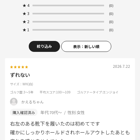
★
4
(0)
★
3
(0)
★
2
(0)
★
1
(0)
絞り込み
表示：新しい順
2026.7.22
ずれない
サイズ：WH(白)
ゴルフ歴
:3～5年
平均スコア
:100～109
ゴルファータイプ
:エンジョイ
かえるちゃん
年代:
70代～
性別:
女性
右左のある靴下を履いたのは初めてです
確かにしっかりホールドされホールアウトしたあとも