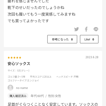
疲れを感じませんでした
靴下のせいだったのでしょうかね
次回も履いてもう一度実感してみますね
でも買ってよかったです
参考になった
0
Like!
0
2023.6.28
安心ソックス
サイズ：GE(グレー)
ゴルフ歴
:3～5年
平均スコア
:120以上
ヘッドスピード
:不明
ゴルファータイプ
:エンジョイ
no name
年代:
60代
性別:
女性
足首がぐらつくことなく安定しています。ソックスの