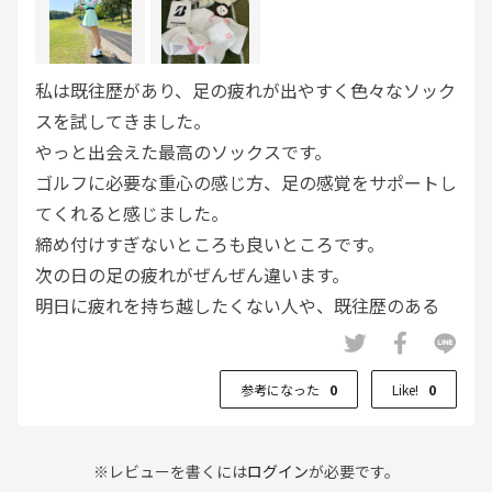
私は既往歴があり、足の疲れが出やすく色々なソック
スを試してきました。
やっと出会えた最高のソックスです。
ゴルフに必要な重心の感じ方、足の感覚をサポートし
てくれると感じました。
締め付けすぎないところも良いところです。
次の日の足の疲れがぜんぜん違います。
明日に疲れを持ち越したくない人や、既往歴のある
方、足の小さな方におすすめします。
右と左のマークがついており、長さもちょうどよくワ
参考になった
0
Like!
0
ンポイントがさりげなくて可愛いです。
ぜひ、試して欲しい一足です。
※レビューを書くには
ログイン
が必要です。