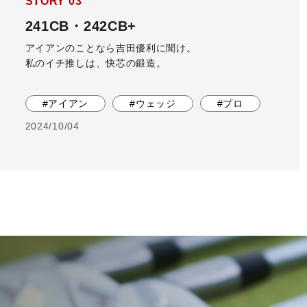
STORY 03
241CB・242CB+
アイアンのことなら吉田優利に聞け。
私のイチ推しは、快芯の鍛造。
#アイアン
#ウェッジ
#プロ
2024/10/04