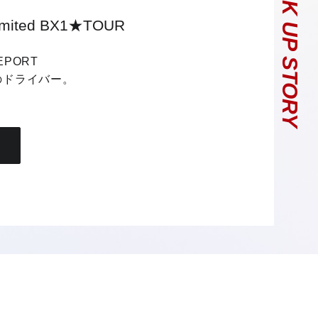
PICK UP STORY
imited BX1★TOUR
EPORT
のドライバー。