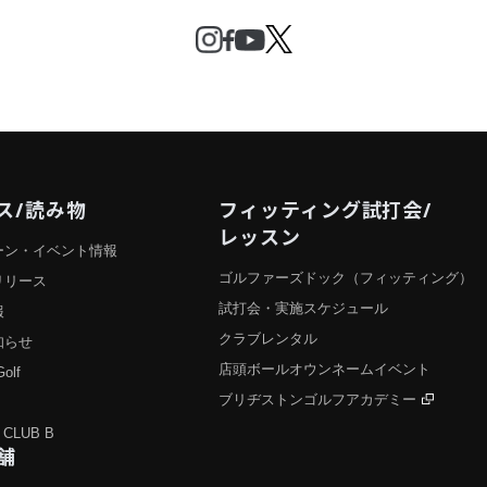
ス/読み物
フィッティング試打会/
レッスン
ーン・イベント情報
ゴルファーズドック（フィッティング）
リリース
試打会・実施スケジュール
報
クラブレンタル
知らせ
店頭ボールオウンネームイベント
Golf
ブリヂストンゴルフアカデミー
 CLUB B
舗