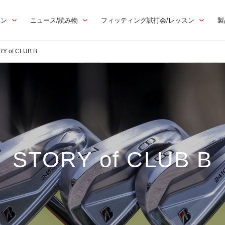
トン
ニュース/読み物
フィッティング試打会/レッスン
製
Y of CLUB B
STORY of CLUB B