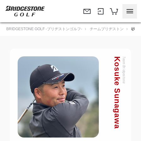
BRIDGESTONE GOLF -ブリヂストンゴルフ-
チームブリヂストン
砂川 
Kosuke Sunagawa
Team Bridgestone