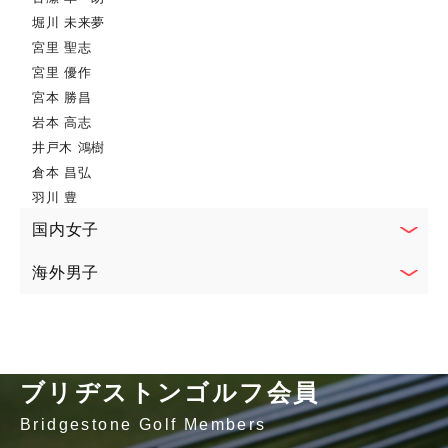
堀川 未来夢
宮里 聖志
宮里 優作
宮本 勝昌
岩本 高志
井戸木 鴻樹
倉本 昌弘
羽川 豊
国内女子
海外男子
ブリヂストンゴルフ会員
Bridgestone Golf Members