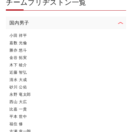
チームブリヂストン一覧
国内男子
小田 祥平
嘉数 光倫
勝亦 悠斗
金谷 拓実
木下 稜介
近藤 智弘
清水 大成
砂川 公佑
永野 竜太郎
西山 大広
比嘉 一貴
平本 世中
福住 修
古瀬 幸一朗