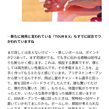
—新たに発売と言われている『TOUR B X』もすでに試合でつ
かわれていますね
まだ詳しくは言えないけど・・・新しいボールは、ポイント
が2つあって。まず初速がでる。でも手に伝わる感触は前作よ
りも軟らかく感じます。これは、相反する要素ですが、僕と
しては両方欲しい性能なんです。その矛盾するところを、上
手く作ってもらえたなと感じています。ブリヂストンオープン
から使ってるんですが、飛ばし屋のチャン・キム選手と回っ
て、彼を2回オーバードライブしたんです。彼も驚いてたけ
ど、僕の方も驚いた（笑）。もちろん、地面が転がりやすか
ったとか、いろいろな条件が重なった結果だと思いますけ
ど、ANAオープンで一緒に回ったときは、常時40〜50ヤード
置いていかれてましたから。ボールしか、原因が考えられな
いんです。変えたのはそれだけだから。計測すると、ひさし