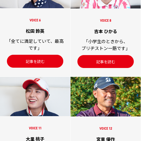
VOICE 6
VOICE 8
松田 鈴英
吉本 ひかる
「全てに満足していて、最高
「小学生のときから、
です」
ブリヂストン一筋です」
記事を読む
記事を読む
VOICE 11
VOICE 12
大里 桃子
宮里 優作