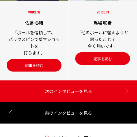
VOICE 32
VOICE 33
佐藤 心結
馬場 咲希
「ボールを信頼して、
「他のボールに替えようと
バックスピンで戻すショッ
思ったこと？
トを
全く無いです」
打ちます」
記事を読む
記事を読む
次のインタビューを見る
前のインタビューを見る