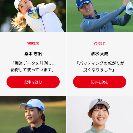
VOICE 30
VOICE 31
桑木 志帆
清水 大成
「弾道データを計測し、
「パッティングの転がりが
納得して使っています」
良くなりました」
記事を読む
記事を読む