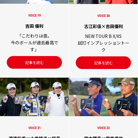
VOICE 19
VOICE 20
吉田 優利
古江彩佳×吉田優利
「こだわりは音。
NEW TOUR B X/XS
今のボールが過去最高で
試打インプレッショントー
す」
ク
記事を読む
記事を読む
VOICE 21
VOICE 22