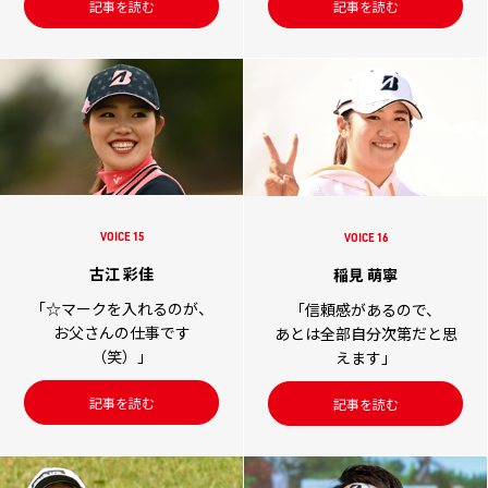
記事を読む
記事を読む
VOICE 15
VOICE 16
古江 彩佳
稲見 萌寧
「☆マークを入れるのが、
「信頼感があるので、
お父さんの仕事です
あとは全部自分次第だと思
（笑）」
えます」
記事を読む
記事を読む