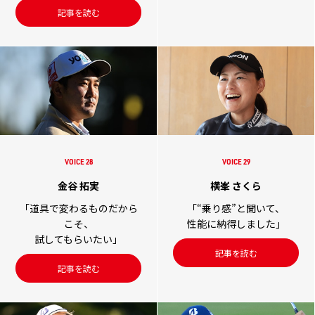
記事を読む
VOICE 28
VOICE 29
金谷 拓実
横峯 さくら
「道具で変わるものだから
「“乗り感”と聞いて、
こそ、
性能に納得しました」
試してもらいたい」
記事を読む
記事を読む