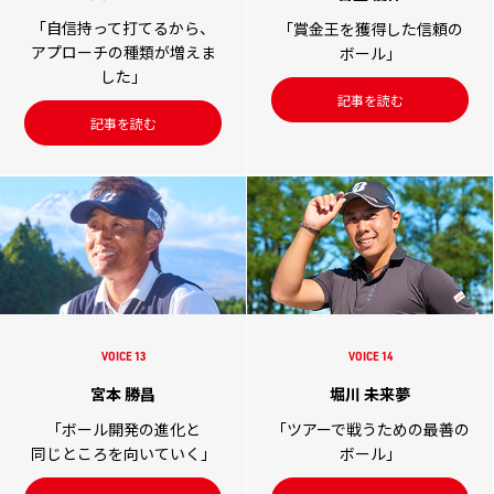
「自信持って打てるから、
「賞金王を獲得した信頼の
アプローチの種類が増えま
ボール」
した」
記事を読む
記事を読む
VOICE 13
VOICE 14
宮本 勝昌
堀川 未来夢
「ボール開発の進化と
「ツアーで戦うための最善の
同じところを向いていく」
ボール」