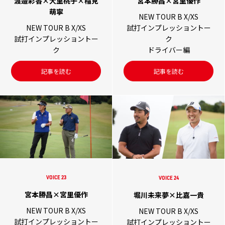
渡邉彩香×大里桃子×稲見
宮本勝昌×宮里優作
萌寧
NEW TOUR B X/XS
NEW TOUR B X/XS
試打インプレッショントー
試打インプレッショントー
ク
ク
ドライバー編
記事を読む
記事を読む
VOICE 23
VOICE 24
宮本勝昌×宮里優作
堀川未来夢×比嘉一貴
NEW TOUR B X/XS
NEW TOUR B X/XS
試打インプレッショントー
試打インプレッショントー