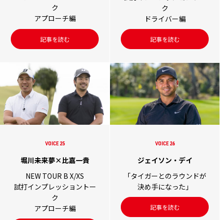
ク
ク
アプローチ編
ドライバー編
記事を読む
記事を読む
VOICE 25
VOICE 26
堀川未来夢×比嘉一貴
ジェイソン・デイ
NEW TOUR B X/XS
「タイガーとのラウンドが
試打インプレッショントー
決め手になった」
ク
記事を読む
アプローチ編