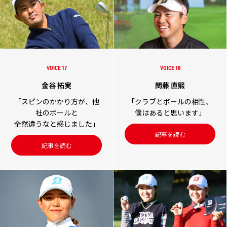
VOICE 17
VOICE 18
金谷 拓実
関藤 直熙
「スピンのかかり方が、他
「クラブとボールの相性、
社のボールと
僕はあると思います」
全然違うなと感じました」
記事を読む
記事を読む